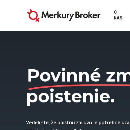
Skip
to
O
NÁS
main
content
Povinné z
poistenie.
Vedeli ste, že poistnú zmluvu je potrebné uza