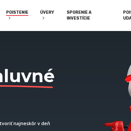
POISTENIE
ÚVERY
SPORENIE A
PO
INVESTÍCIE
UD
mluvné
tvoriť najneskôr v deň