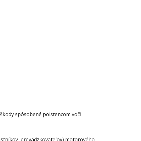
jú škody spôsobené poistencom voči
lastníkov, prevádzkovateľov) motorového