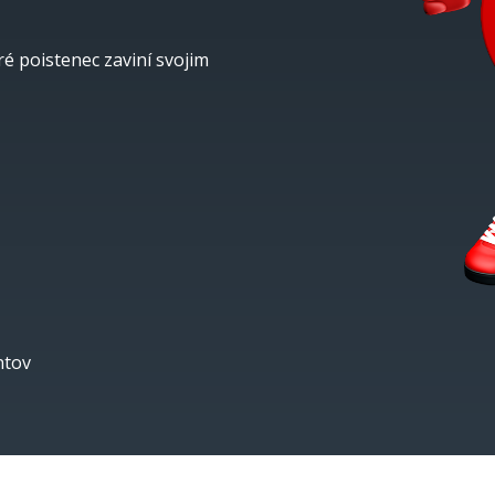
ré poistenec zaviní svojim
ntov