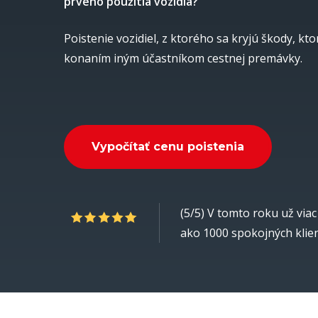
prvého použitia vozidla?
Poistenie vozidiel, z ktorého sa kryjú škody, kto
konaním iným účastníkom cestnej premávky.
V
y
p
o
č
í
t
a
ť
c
e
n
u
p
o
i
s
t
e
n
i
a
(5/5) V tomto roku už viac
ako 1000 spokojných klie