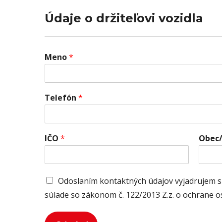
Údaje o držiteľovi vozidla
Meno
*
Telefón
*
IČO
*
Obec
S
Odoslaním kontaktných údajov vyjadrujem s
u
súlade so zákonom č. 122/2013 Z.z. o ochrane o
h
l
a