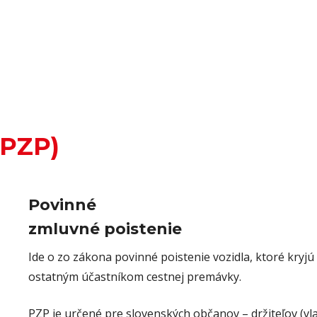
(PZP)
Povinné
zmluvné poistenie
Ide o zo zákona povinné poistenie vozidla, ktoré kry
ostatným účastníkom cestnej premávky.
PZP je určené pre slovenských občanov – držiteľov (v