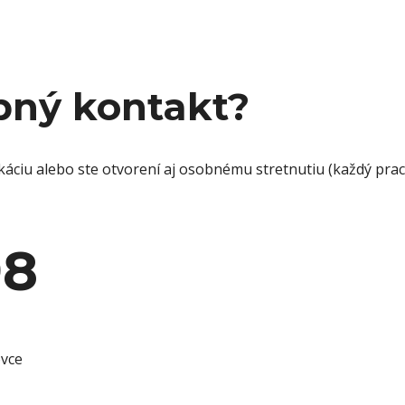
bný kontakt?
káciu alebo ste otvorení aj osobnému stretnutiu (každý prac
98
ovce