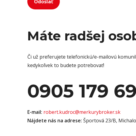
Odoslať
s
*
Máte radšej oso
Či už preferujete telefonickú/e-mailovú komuni
kedykoľvek to budete potrebovať!
0905 179 6
E-mail:
robert.kudroc@merkurybroker.sk
Nájdete nás na adrese:
Športová 23/B, Michal