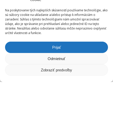
Na poskytovanie tých najlepších skúseností používame technológie, ako
sú súbory cookie na ukladanie a/alebo prístup k informáciám o
zariadení. Súhlas s týmito technológiami nám umožní spracovávať
údaje, ako je správanie pri prehliadaní alebo jedinečné ID na tejto
stránke. Nesúhlas alebo odvolanie súhlasu môže nepriaznivo ovplyvniť
určité vlastnosti a funkcie.
Prijať
Odmietnuť
Zobraziť predvoľby
Cestovné