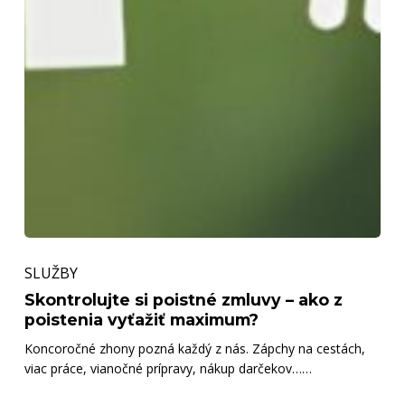
Skontrolujte
SLUŽBY
si
poistné
Skontrolujte si poistné zmluvy – ako z
poistenia vyťažiť maximum?
zmluvy
Koncoročné zhony pozná každý z nás. Zápchy na cestách,
–
viac práce, vianočné prípravy, nákup darčekov……
ako
z