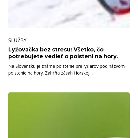
Lyžovačka
SLUŽBY
bez
stresu:
Lyžovačka bez stresu: Všetko, čo
potrebujete vedieť o poistení na hory.
Všetko,
Na Slovensku je známe poistenie pre lyžiarov pod názvom
čo
poistenie na hory. Zahŕňa zásah Horskej…
potrebujete
vedieť
o
Skontrolujte
poistení
si
na
poistné
hory.
zmluvy
–