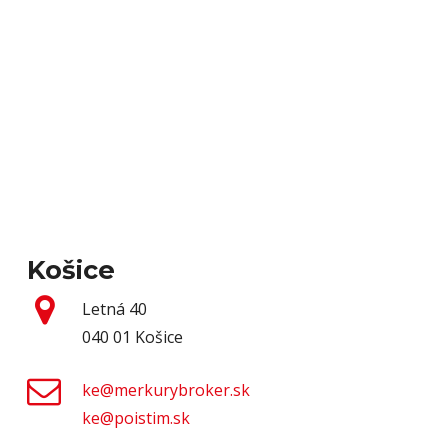
Košice
Letná 40
040 01 Košice
ke@merkurybroker.sk
ke@poistim.sk