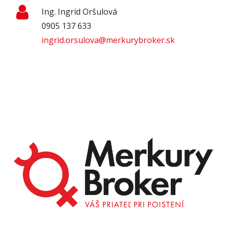
Ing. Ingrid Oršulová
0905 137 633
ingrid.orsulova@merkurybroker.sk