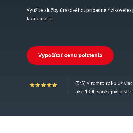
Využite služby úrazového, prípadne rizikového 
kombináciu!
V
y
p
o
č
í
t
a
ť
c
e
n
u
p
o
i
s
t
e
n
i
a
(5/5) V tomto roku už viac
ako 1000 spokojných klie