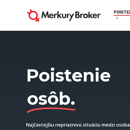
Skip
to
POISTE
main
content
Poistenie
osôb.
Najčastejšiu nepriaznivú situáciu medzi osoba