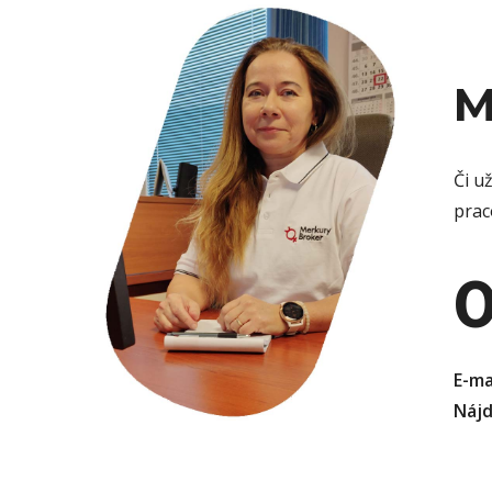
M
Či u
prac
0
E-ma
Nájd