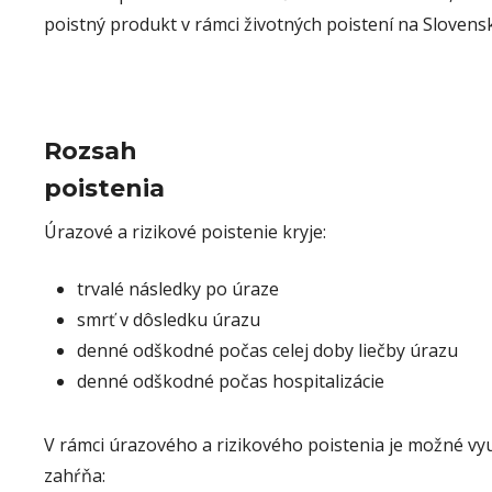
poistný produkt v rámci životných poistení na Slovens
Rozsah
poistenia
Úrazové a rizikové poistenie kryje:
trvalé následky po úraze
smrť v dôsledku úrazu
denné odškodné počas celej doby liečby úrazu
denné odškodné počas hospitalizácie
V rámci úrazového a rizikového poistenia je možné využ
zahŕňa: