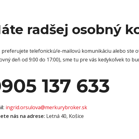
áte radšej osobný k
ž preferujete telefonickú/e-mailovú komunikáciu alebo ste 
ovný deň od 9:00 do 17:00), sme tu pre vás kedykoľvek to bu
905 137 633
il:
ingrid.orsulova@merkurybroker.sk
ete nás na adrese:
Letná 40, Košice