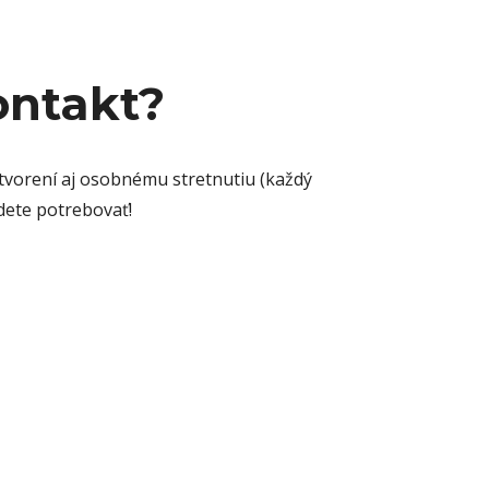
ontakt?
otvorení aj osobnému stretnutiu (každý
dete potrebovať!