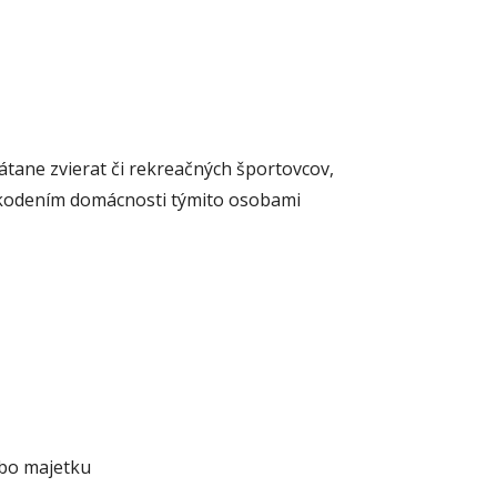
átane zvierat či rekreačných športovcov,
škodením domácnosti týmito osobami
lebo majetku