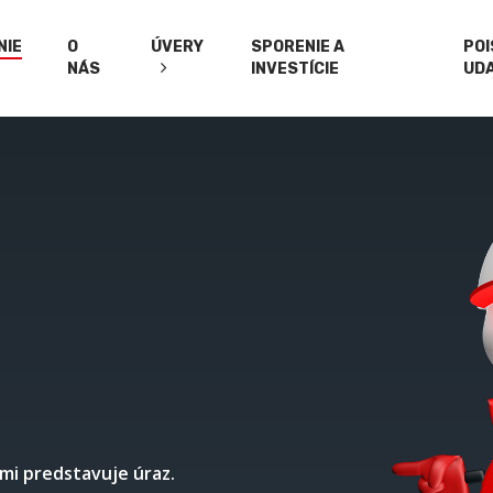
NIE
O
ÚVERY
SPORENIE A
PO
NÁS
INVESTÍCIE
UD
mi predstavuje úraz.