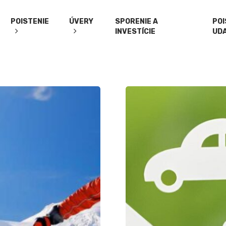
POISTENIE
ÚVERY
SPORENIE A
PO
INVESTÍCIE
UD
Skontrolujte
si
poistné
zmluvy
–
ako
z
poistenia
vyťažiť
maximum?