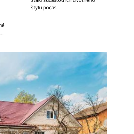
štýlu počas…
čné
……