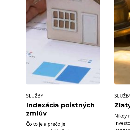
Indexácia
Zlatý
SLUŽBY
SLUŽB
poistných
dôcho
zmlúv
Indexácia poistných
Zlat
zmlúv
Nikdy n
Investo
Čo to je a prečo je