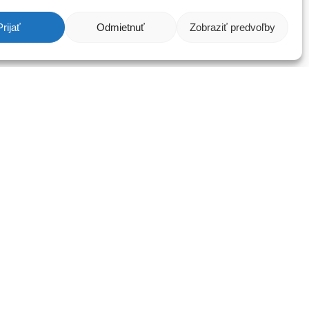
byt, chatu,…
Prijať
Odmietnuť
Zobraziť predvoľby
ÁCIE
POISTENIE
Povinné zmluvné poistenie
Havarijné poistenie
Poistenie domu a domácnosti
Poistenie osôb
y
Poistenie zodpovednosti
Poistenie pre podnikateľov