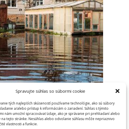
Spravujte súhlas so súbormi cookie
a domu a domácnosti je vaša
anie tých najlepších skúseností používame technológie, ako sú súbory
kladanie a/alebo prístup k informáciám o zariadení. Súhlas s týmito
nymi rizikami.
mi nám umožní spracovávať údaje, ako je správanie pri prehliadaní alebo
D na tejto stránke. Nesúhlas alebo odvolanie súhlasu môže nepriaznivo
iko podpoistenia. V prípade, že máte
čité vlastnosti a funkcie.