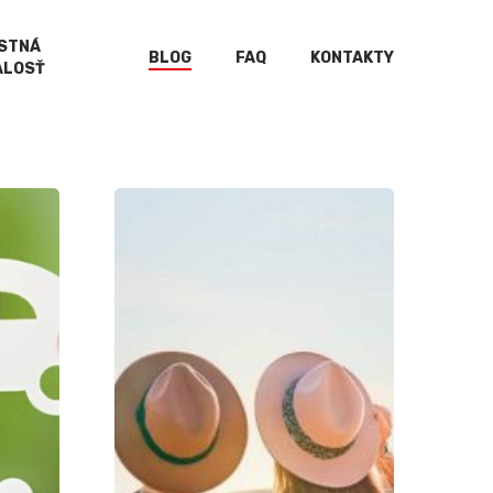
ISTNÁ
BLOG
FAQ
KONTAKTY
ALOSŤ
Cestovné
poistenie