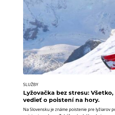
hory.
Lyžovačka
SLUŽBY
bez
stresu:
Lyžovačka bez stresu: Všetko,
Všetko,
vedieť o poistení na hory.
čo
Na Slovensku je známe poistenie pre lyžiarov 
potrebujete