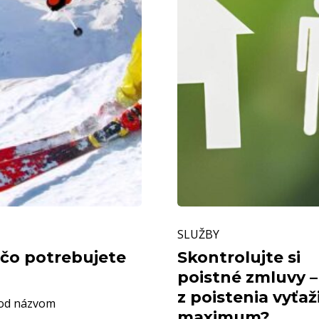
Skontrolujte
SLUŽBY
si
 čo potrebujete
poistné
Skontrolujte si
zmluvy
poistné zmluvy –
–
z poistenia vyťaž
pod názvom
ako
maximum?