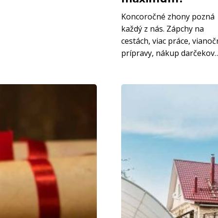
z
Koncoročné zhony pozná
poistenia
každý z nás. Zápchy na
vyťažiť
cestách, viac práce, viano
maximum?
prípravy, nákup darčekov
Cieľom
dok
poistenia
domu
a
domácnosti
je
vaša
ochrana
pred
rôznymi