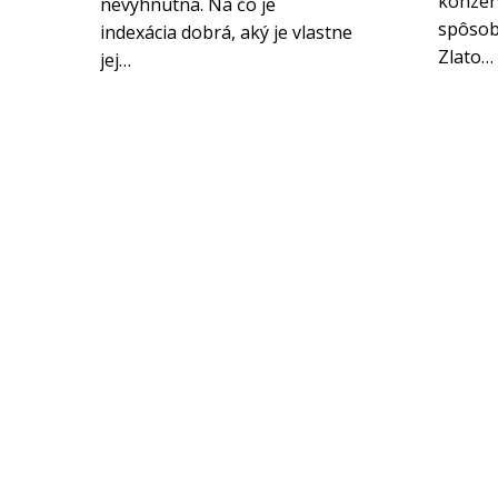
konzer
nevyhnutná. Na čo je
spôsob
indexácia dobrá, aký je vlastne
Zlato…
jej…
Letná 40, 040 01 Košice