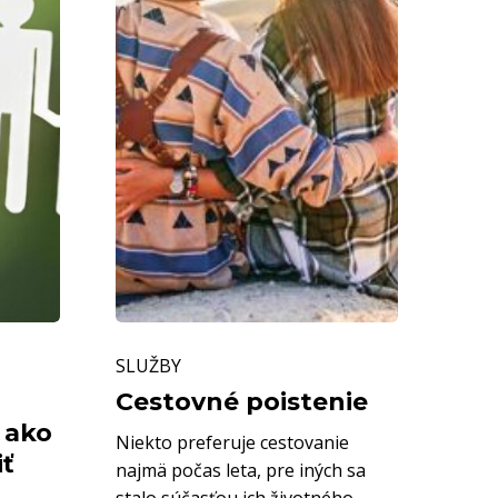
Cestovné
SLUŽBY
poistenie
Cestovné poistenie
 ako
Niekto preferuje cestovanie
iť
najmä počas leta, pre iných sa
stalo súčasťou ich životného