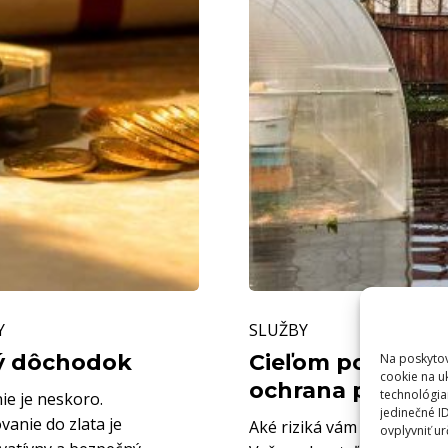
rizikami.
Cieľom
Y
SLUŽBY
dok
poistenia
ý dôchodok
domu
Cieľom poisteni
Na poskytov
cookie na u
a
ochrana pred rôz
technológia
ie je neskoro.
jedinečné I
domácnosti
vanie do zlata je
Aké riziká vám hrozia? Riz
ovplyvniť ur
je