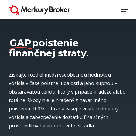
Skip
Menu
to
Close
main
Menu
content
GAP
poistenie
finančnej straty.
Získajte rozdiel medzi všeobecnou hodnotou
vozidla v čase poistnej udalosti a jeho kúpnou –
obstarávacou cenou, ktorý v prípade krádeže alebo
totálnej škody nie je hradený z havarijného
poistenia. 100% ochrana vašej investície do kúpy
vozidla a zabezpečenie dostatku finančných
prostriedkov na kúpu nového vozidla!