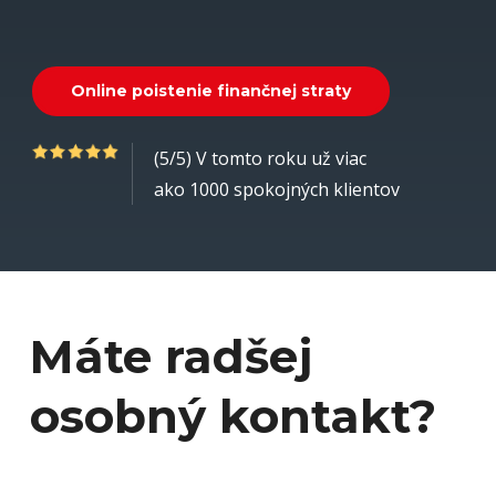
O
n
l
i
n
e
p
o
i
s
t
e
n
i
e
f
i
n
a
n
č
n
e
j
s
t
r
a
t
y
(5/5) V tomto roku už viac
ako 1000 spokojných klientov
Máte radšej
osobný kontakt?