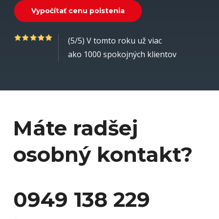
V
y
p
o
č
í
t
a
ť
c
e
n
u
p
o
i
s
t
e
n
i
a
(5/5) V tomto roku už viac
ako 1000 spokojných klientov
Máte radšej
osobný kontakt?
0949 138 229