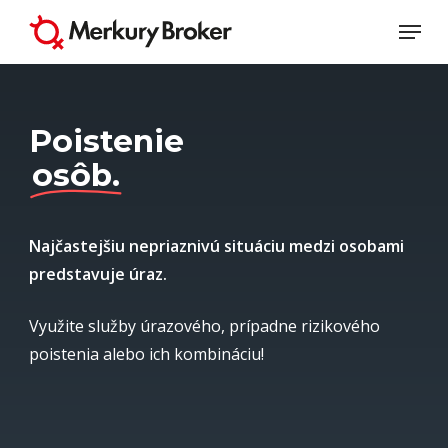
Skip
Menu
to
Close
main
Menu
content
Poistenie
osôb.
Najčastejšiu nepriaznivú situáciu medzi osobami
predstavuje úraz.
Využite služby úrazového, prípadne rizikového
poistenia alebo ich kombináciu!