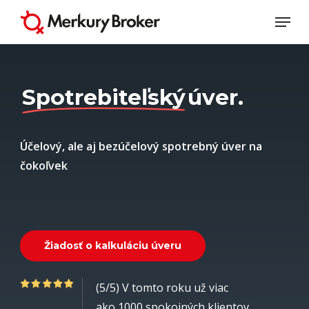
Skip
Menu
to
Close
main
Menu
content
Spotrebiteľský
úver.
Účelový, ale aj bezúčelový spotrebný úver na
čokoľvek
Ž
i
a
d
o
s
ť
o
k
a
l
k
u
l
á
c
i
u
ú
v
e
r
u
(5/5) V tomto roku už viac
ako 1000 spokojných klientov